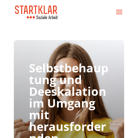
Selbstbehaup
tung und
Deeskalation
im Umgang
mit
herausforder