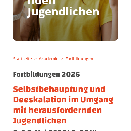
nden
Jugendlichen
Startseite
>
Akademie
>
Fortbildungen
Fortbildungen 2026
Selbstbehauptung und
Deeskalation im Umgang
mit herausfordernden
Jugendlichen