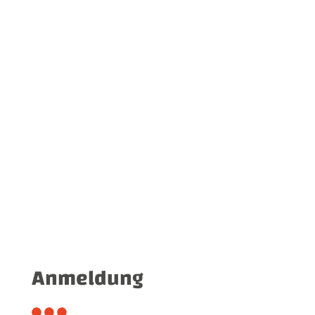
Teilnehmer*innen:
max. 20 Personen
Beitrag:
280 €
Für Mitarbeiter*innen der Startklar-
Gruppe frei
Anmeldung